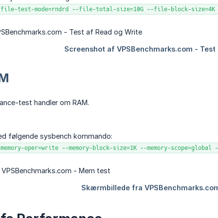
-file-test-mode=rndrd --file-total-size=10G --file-block-size=4K
AM
ance-test handler om RAM.
med følgende sysbench kommando:
-memory-oper=write --memory-block-size=1K --memory-scope=global 