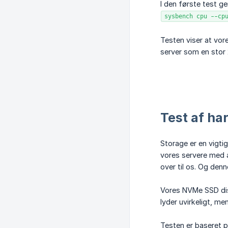
I den første test 
sysbench cpu --cp
Testen viser at vo
server som en stor 
Test af ha
Storage er en vigti
vores servere med a
over til os. Og denne
Vores NVMe SSD disk
lyder uvirkeligt, me
Testen er baseret