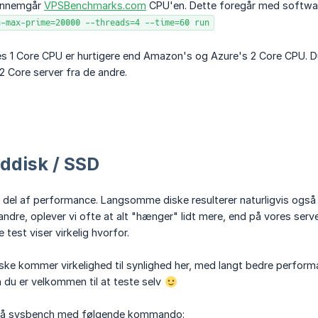
gennemgår
VPSBenchmarks.com
CPU'en. Dette foregår med softwa
u-max-prime=20000 --threads=4 --time=60 run
res 1 Core CPU er hurtigere end Amazon's og Azure's 2 Core CPU.
2 Core server fra de andre.
rddisk / SSD
g del af performance. Langsomme diske resulterer naturligvis også
ndre, oplever vi ofte at alt "hænger" lidt mere, end på vores se
 test viser virkelig hvorfor.
e kommer virkelighed til synlighed her, med langt bedre performan
n du er velkommen til at teste selv
 på sysbench med følgende kommando: