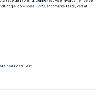
 startede den forefra. Denne test viser hvordan en server
fandt nogle loop-holes i VPSBenchmarks tests, ved at
5