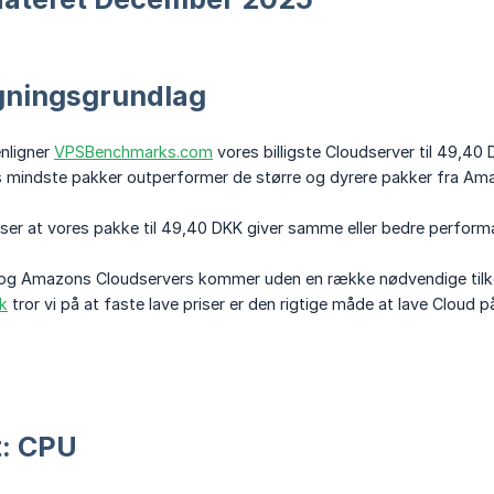
ningsgrundlag
nligner
VPSBenchmarks.com
vores billigste Cloudserver til 49,4
es mindste pakker outperformer de større og dyrere pakker fra Am
ser at vores pakke til 49,40 DKK giver samme eller bedre perfor
g Amazons Cloudservers kommer uden en række nødvendige tilkøb
k
tror vi på at faste lave priser er den rigtige måde at lave Cloud p
t: CPU