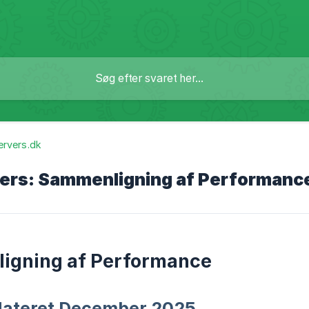
ervers.dk
ers: Sammenligning af Performanc
igning af Performance
pdateret December 2025