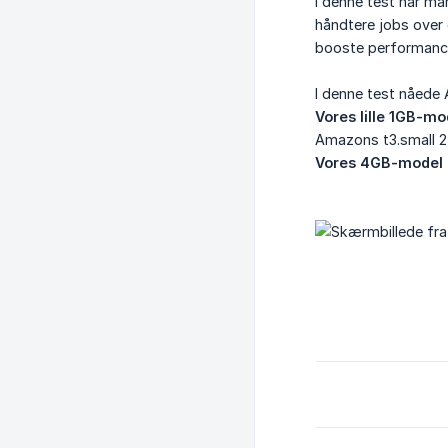
I denne test har ma
håndtere jobs over 
booste performance 
I denne test nåede
Vores lille 1GB-m
Amazons t3.small 2
Vores 4GB-model 