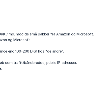
0 DKK / md. mod de små pakker fra Amazon og Microsoft.
azon og Microsoft.
mance end 100-200 DKK hos "de andre".
 som trafik/båndbredde, public IP-adresser.
å.