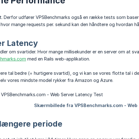
life Performance
 alt. Derfor udfører VPSBenchmarks også en række tests som baseret
, hvor mange requests per. sekund kan den håndtere og hvordan hå
r Latency
dler om svartider. Hvor mange millisekunder er en server om at sv
hmarks.com
med en Rails web-applikation.
avere tal bedre (= hurtigere svartid), og vi kan se vores flotte tal 
r selv vores mindste model rykker fra Amazon og Azure.
 længere periode