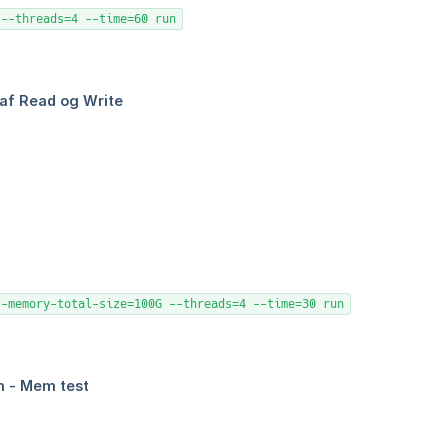
 --threads=4 --time=60 run
--memory-total-size=100G --threads=4 --time=30 run