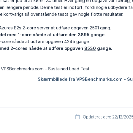
n sat et job til at køre i 24 timer. Hver gang en opgave var færdig,
en længere periode. Denne test er indført, fordi nogle udbydere 
kortvarigt så ovenstående tests gav nogle flotte resultater.
 Azures B2s 2-core server at udføre opgaven 2501 gang.
odel med 1-core nåede at udføre den 3895 gange.
-core nåede at udføre opgaven 4245 gange.
med 2-cores nåede at udføre opgaven 
8530
 gange.
Opdateret den: 22/12/202