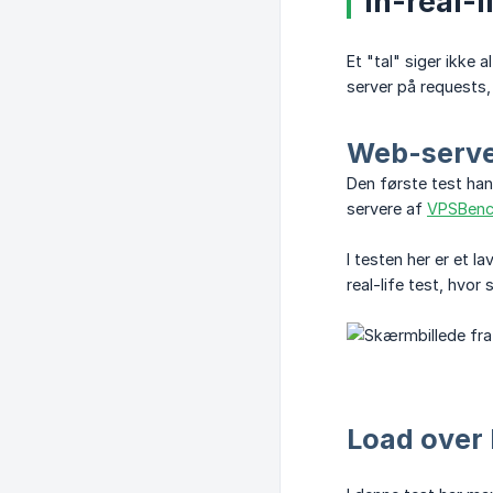
In-real-
Et "tal" siger ikke
server på requests
Web-serve
Den første test han
servere af
VPSBenc
I testen her er et l
real-life test, hvo
Load over