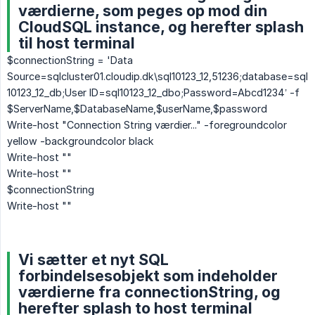
værdierne, som peges op mod din
CloudSQL instance, og herefter splash
til host terminal
$connectionString = 'Data
Source=sqlcluster01.cloudip.dk\sql10123_12,51236;database=sql
10123_12_db;User ID=sql10123_12_dbo;Password=Abcd1234’ -f
$ServerName,$DatabaseName,$userName,$password
Write-host "Connection String værdier..." -foregroundcolor
yellow -backgroundcolor black
Write-host ""
Write-host ""
$connectionString
Write-host ""
Vi sætter et nyt SQL
forbindelsesobjekt som indeholder
værdierne fra connectionString, og
herefter splash to host terminal