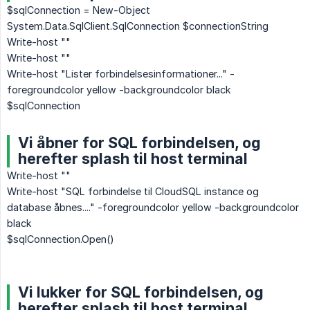
$sqlConnection = New-Object
System.Data.SqlClient.SqlConnection $connectionString
Write-host ""
Write-host ""
Write-host "Lister forbindelsesinformationer..." -
foregroundcolor yellow -backgroundcolor black
$sqlConnection
Vi åbner for SQL forbindelsen, og
herefter splash til host terminal
Write-host ""
Write-host "SQL forbindelse til CloudSQL instance og
database åbnes...." -foregroundcolor yellow -backgroundcolor
black
$sqlConnection.Open()
Vi lukker for SQL forbindelsen, og
herefter splash til host terminal