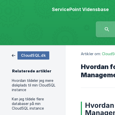
ServicePoint Vidensbase
Artikler om:
CloudS
CloudSQL.dk
Hvordan fo
Relaterede artikler
Manageme
Hvordan tildeler jeg mere
diskplads til min CloudSQL
instance
Kan jeg tildele flere
Hvordan 
databaser på min
CloudSQL instance
Managem