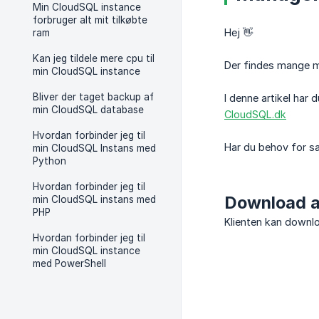
Min CloudSQL instance
forbruger alt mit tilkøbte
Hej 👋
ram
Kan jeg tildele mere cpu til
Der findes mange m
min CloudSQL instance
Bliver der taget backup af
I denne artikel har
min CloudSQL database
CloudSQL.dk
Hvordan forbinder jeg til
Har du behov for sa
min CloudSQL Instans med
Python
Hvordan forbinder jeg til
Download a
min CloudSQL instans med
PHP
Klienten kan downl
Hvordan forbinder jeg til
min CloudSQL instance
med PowerShell