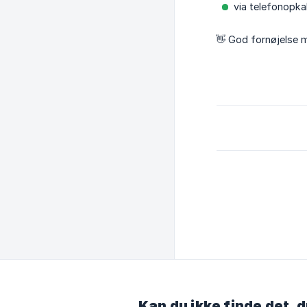
via telefonopka
👋️ God fornøjelse 
Kan du ikke finde det, d