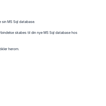
e sin MS Sql database.
rbindelse skabes til din nye MS Sql database hos
ikler herom.