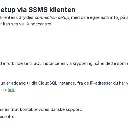
etup via SSMS klienten
f klienten udfyldes
connection setup
, med dine egne auth info, p
er kan ses via Kundecentret.
e forbindelse til SQL instance'en via kryptering, så er dette som s
 kun er adgang til din CloudSQL instance, fra de IP-adresser du har w
dette
link
men til at kontakte vores danske support.
decentret