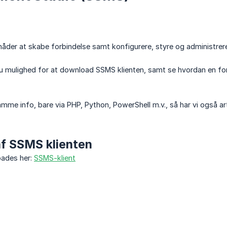
åder at skabe forbindelse samt konfigurere, styre og administrer
 du mulighed for at download SSMS klienten, samt se hvordan en fo
mme info, bare via PHP, Python, PowerShell m.v., så har vi også art
f SSMS klienten
oades her:
SSMS-klient