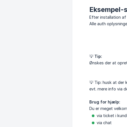
Eksempel-s
Efter installation a
Alle auth oplysning
💡️
Tip:
Ønskes der at oprett
💡️ Tip: husk at der
evt. mere info via 
Brug for hjælp:
Du er meget velkom
via ticket i kun
via chat