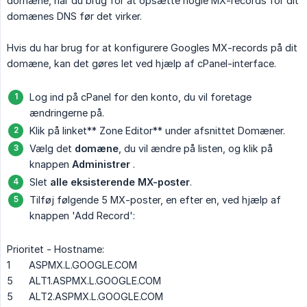
domæne, har du brug for at opsætte nogle MX-records for dit
domænes DNS før det virker.
Hvis du har brug for at konfigurere Googles MX-records på dit
domæne, kan det gøres let ved hjælp af cPanel-interface.
Log ind på cPanel for den konto, du vil foretage
ændringerne på.
Klik på linket** Zone Editor** under afsnittet Domæner.
Vælg det
domæne
, du vil ændre på listen, og klik på
knappen
Administrer
.
Slet
alle eksisterende MX-poster
.
Tilføj følgende 5 MX-poster, en efter en, ved hjælp af
knappen 'Add Record':
Prioritet - Hostname:
1
ASPMX.L.GOOGLE.COM
5
ALT1.ASPMX.L.GOOGLE.COM
5
ALT2.ASPMX.L.GOOGLE.COM