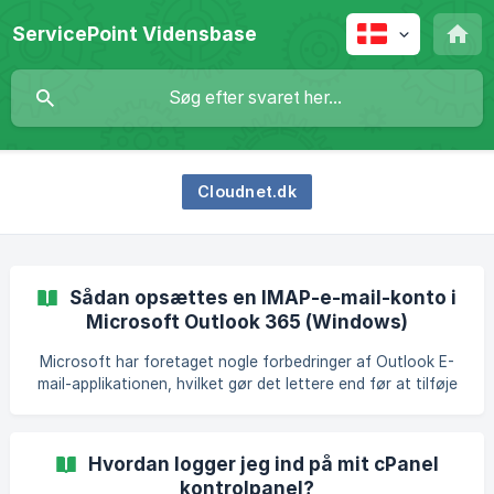
ServicePoint Vidensbase
Cloudnet.dk
Sådan opsættes en IMAP-e-mail-konto i
Microsoft Outlook 365 (Windows)
Microsoft har foretaget nogle forbedringer af Outlook E-
mail-applikationen, hvilket gør det lettere end før at tilføje
en ny e-mail-konto, så du kan sende og modtage e-mail.
Alle Cloudnets hostingplaner inkluderer POP-, IMAP- og
SMTP-adgang til dine e-mail-brugere samt webmailadgang. I
Hvordan logger jeg ind på mit cPanel
denne vidensbase-artikel vil vi dække, hvordan du tilføjer
kontrolpanel?