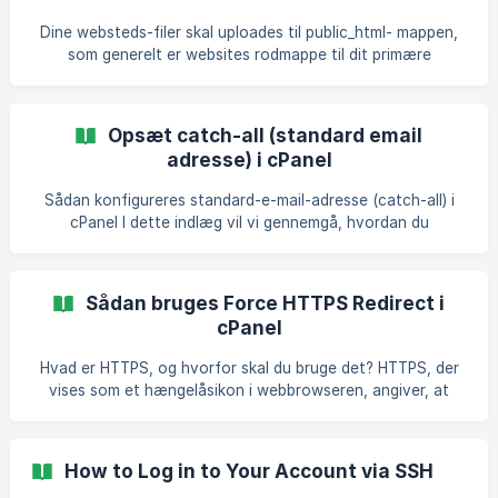
Dine websteds-filer skal uploades til public_html- mappen,
som generelt er websites rodmappe til dit primære
domænenavn, der er knyttet til hostingtjenesten fra
Cloudnet.dk Hvis du har oprettet yderligere domæner
(Addon-domæner eller underdomæner) i cPanel, har de
Opsæt catch-all (standard email
deres egen dokumentrodmappe og skal findes i kontoens
adresse) i cPanel
hjemmekatalog i domæneindstillinger. Du kan nemt finde
dokumentets rod til et addon-domæne fra cPanel>
Sådan konfigureres standard-e-mail-adresse (catch-all) i
Domæner> Addon-domæner og se på afsnittet Rediger
cPanel I dette indlæg vil vi gennemgå, hvordan du
Addon-domæne. Lige så
konfigurerer en standard-e-mail-adresse i cPanel. Hvad er
standard-e-mail-adressen? En Standard Adresse eller
catch-all funktionen giver dig mulighed for at oprette en e-
Sådan bruges Force HTTPS Redirect i
mail-adresse med det formål at fange alle de e-mails, der
cPanel
sendes til ugyldige e-mail-adresser tilknyttet dit domæne,
såsom meddelelser, der sendes til en konto med en tastefejl
Hvad er HTTPS, og hvorfor skal du bruge det? HTTPS, der
eller adresser, som ikke eksisterer. D
vises som et hængelåsikon i webbrowseren, angiver, at
SSL-protokollen bruges til at sende data mellem en
webserver og et websted. Ethvert websted, især dem, der
kræver loginoplysninger, følsomme data, skal bruge HTTPS.
How to Log in to Your Account via SSH
Hvordan fungerer HTTPS-omdirigering? Lad os sige, at du