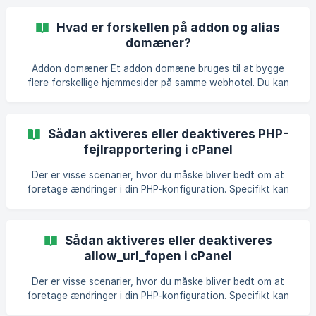
php.ini til bl.a. at ændre din PHPs tidszone (date.timezone).
date.timezone er en indstilling, der administreres igennem
Hvad er forskellen på addon og alias
PHP-indstillinger, og denne indstilling definerer dit scripts
domæner?
tidszone. Dette hjælper, når tiden vises forkert i scripts
eller web-applikationer, og dette kan løse dit problem ved
Addon domæner Et addon domæne bruges til at bygge
at indstille tidszon
flere forskellige hjemmesider på samme webhotel. Du kan
oprette ubegrænset antal hjemmesider på ét webhotel som
deles om den tildelte pladsmængde. Et addon anses i
princippet som et “nyt” webhotel. Alias domæner Alias
Sådan aktiveres eller deaktiveres PHP-
domæner bruges hvis éen hjemmeside har flere domæner,
fejlrapportering i cPanel
f.eks. hvis du ejer OlsensFlyttefirma.dk men også ønsker at
OlsenFlyttefirma.com og FlytMedOlsen.nu skal pege på
Der er visse scenarier, hvor du måske bliver bedt om at
samme hjemmeside
foretage ændringer i din PHP-konfiguration. Specifikt kan
du blive instrueret til at redigere en fil på din server kaldet
php.ini og til at aktivere eller deaktivere PHP-fejllogning.
PHP-fejllogning fortæller, om der skal logges fejl. Som
Sådan aktiveres eller deaktiveres
standard logges fejl i serverens error_log-fil. Vi tillader ikke
allow_url_fopen i cPanel
direkte ændringer til PHP.ini på vores servere, men vi har
bygget en nem brugerflade i cPanel til at rette din php.ini.
Der er visse scenarier, hvor du måske bliver bedt om at
PHP-konfigurations
foretage ændringer i din PHP-konfiguration. Specifikt kan
du blive instrueret til at redigere en fil på din server kaldet