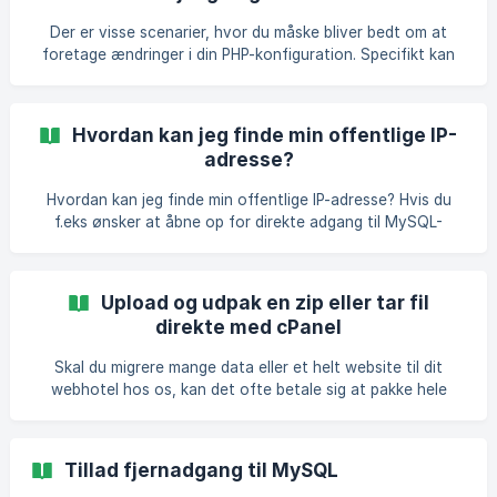
cPanel her. Vælg menupunktet MySQ
Der er visse scenarier, hvor du måske bliver bedt om at
foretage ændringer i din PHP-konfiguration. Specifikt kan
du blive instrueret til at redigere en fil på din server kaldet
php.ini og til at aktivere eller deaktivere PHP-fejllogning.
PHP-fejllogning fortæller, om der skal logges fejl. Som
Hvordan kan jeg finde min offentlige IP-
standard logges fejl i serverens error_log-fil. Vi tillader ikke
adresse?
direkte ændringer til PHP.ini på vores servere, men vi har
bygget en nem brugerflade i cPanel til at rette din php.ini.
Hvordan kan jeg finde min offentlige IP-adresse? Hvis du
PHP-konfigurations
f.eks ønsker at åbne op for direkte adgang til MySQL-
databasen, kan du bruge din offentlige IP-adrese. Denne
adgang kræver at du har en fast IP-adresse, kontakt din
Internet-udbyder hvis du er i tvivl om du har en fast- eller
Upload og udpak en zip eller tar fil
dynamisk offentlig IP-adresse på din Internet-forbindelse.
direkte med cPanel
Du kan på hjemmesiden https://ip.duck.tools/ slå din
offentlige IP-adresse op. ![]
Skal du migrere mange data eller et helt website til dit
(https://storage.crisp.chat/users/helpdesk/we
webhotel hos os, kan det ofte betale sig at pakke hele
mappen med alle filer ned til en ZIP eller tarball (.tar eller
.tar.gz) fil. Så kan du uploade denne ene fil, som du
efterfølgende kan udpakke direkte via vores File Manager i
Tillad fjernadgang til MySQL
cPanel. Upload den pakkede fil til serveren Åbn