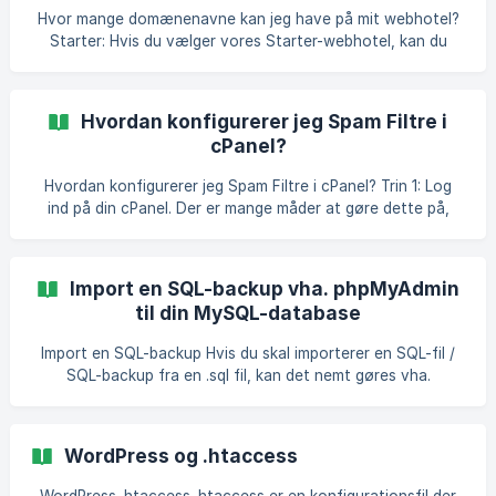
man i 9 ud af 10 tilfælde kan løse, ved at kigge på disse tre
Hvor mange domænenavne kan jeg have på mit webhotel?
elementer: Et plugin forårsager kompatib
Starter: Hvis du vælger vores Starter-webhotel, kan du
oprette 1 domæne på dit webhotel Hobby: Hvis du vælger
vores Hobby-webhotel, kan du samle alle dine
domænenavne på ét webhotel, så længe det ikke
Hvordan konfigurerer jeg Spam Filtre i
oversriger den samlede pladsmængde på 15 GB **
cPanel?
Professional:** Hvis du vælger vores Professional-
webhotel, kan du samle alle dine domænenavne på ét
Hvordan konfigurerer jeg Spam Filtre i cPanel? Trin 1: Log
webhotel, så længe det ikke oversriger den samlede
ind på din cPanel. Der er mange måder at gøre dette på,
pladsmængde på 25 GB
men den nemmeste måde er sikkert at logge ind på dit
kundcenter og derefter åbne din cPanel. Trin 2: Rul ned i dit
cPanel og kig efter e-mailafsnittet. Når du har fundet det,
Import en SQL-backup vha. phpMyAdmin
skal du klikke på indstillingen Spamfiltre for at åbne
til din MySQL-database
værktøjet Spamfiltre. ** Tr
Import en SQL-backup Hvis du skal importerer en SQL-fil /
SQL-backup fra en .sql fil, kan det nemt gøres vha.
phpMyAdmin Start med at åben phpMyAdmin fra dit cPanel:
Vælg databasen i side-baren til venstre, og tryk på fanen
“Import”: Vælg filen fra din lokale computer. Hvis filer fylder
WordPress og .htaccess
mere end det angive "Max"