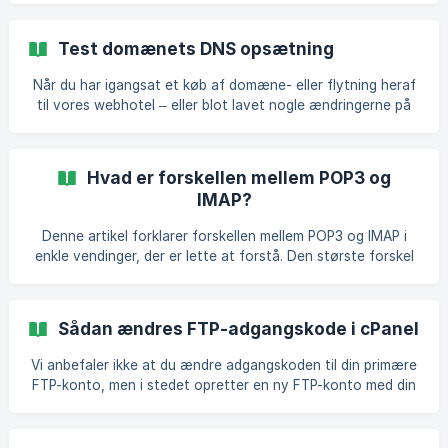
domænenavn Gå tilbage og vælg “Omdirigering” Vælg det
nyligt opret
Test domænets DNS opsætning
Når du har igangsat et køb af domæne- eller flytning heraf
til vores webhotel – eller blot lavet nogle ændringerne på
DNS-opsætningen for domænet, kan der gå noget tid
inden disse ændringer virker på alle computere. Det skyldes
at forskellige Internet-udbydere har egne navne-servere
Hvad er forskellen mellem POP3 og
som opdaterer med forskellige intervaller, f.eks. har TDC
IMAP?
nogle navneservere som opdaterer f.eks. hver time, og
Stofa kan have nogle navneservere som opdaterer hver 4.
Denne artikel forklarer forskellen mellem POP3 og IMAP i
time. Rigtig mange bruger i dag Googles navnese
enkle vendinger, der er lette at forstå. Den største forskel
er, at IMAP (Internet Messaged Access Protocol) altid
synkroniseres med mailserveren, så alle ændringer, du
foretager i din mailklient (Microsoft Outlook, Thunderbird
Sådan ændres FTP-adgangskode i cPanel
mv.), øjeblikkeligt vises i din webmail-indbakke og andre
enheder som f.eks. din iPhone eller tablet. Modsat ved
Vi anbefaler ikke at du ændre adgangskoden til din primære
POP3, så synkroniseres din mailklient og mailserver ved
FTP-konto, men i stedet opretter en ny FTP-konto med din
POP3 (Post Office Protocol) ikke. De
ønskede adgangskode. Hvis du ønsker at ændre
adgangskoden til din primære FTP-konto, ændre det også
adgangskoden til dit cPanel. Du kan se hvordan du gør