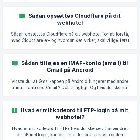
DNS til os. Du vil indenfor kort tid modtage en e-mail fra
DK-hostmaster, og når du er klar, kan du nemt bekræft
Sådan opsættes Cloudflare på dit
flytning således: 1: Klik på linket i mailen: 2: Log ind med dit
webhotel
bruger-id og password på DK-hostmaster: ![]
(https://storage.crisp.chat
Sådan opsættes Cloudflare på dit webhotel For at forstå,
hvad Cloudflare er- og hvordan det virker, skal vi lige først
rundt om hvad et “Content Delivery Network” (CDN) er.
CDN Som deres navn antyder, er et CDN en teknologi der
er skabt for at levere indhold online ud til de enkelte
Sådan tilføjes en IMAP-konto (email) til
Internet-brugere, fra en lokation så tæt på brugeren som
Gmail på Android
muligt. De fleste er ikke klar over, at de bruger CDN’er hver
dag når de bruger Internettet til alle mulige ting, såsom at
Vidste du, at Gmail-appen på Android fungerer med andre
læse online nyheder, handle på
e-mail-konti end Gmail ? Det er rigtigt! Og hvis du ikke har
brugt Gmail-appen i nogen tid, vil du opleve at Google har
foretaget en masse ændringer i løbet af de sidste par
måneder, for at gøre Gmail endnu bedre og mere optimeret
Hvad er mit kodeord til FTP-login på mit
til Cloudnet's webhoteller, som nu er understøttet direkte i
webhotel?
Googles Gmail app på Android! Tilføjelse af din første konto
til Gmail på Android Gmail er forudinstalleret på de fleste
Hvad er mit kodeord til FTP? Hvis du ikke selv har ændret
Android-enheder, men hvis d
dit cPanel login, kan du finde det brugernavn og den