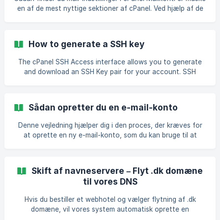
en af ​​de mest nyttige sektioner af cPanel. Ved hjælp af de
tilgængelige funktioner i dette område af vores cPanel kan
du hurtigt finde konfigurationsoplysninger til tilføjelse af e-
mail-konti til applikationer som Microsoft Outlook, Mozilla
How to generate a SSH key
Thunderbird, Apple Mail og mere. Du kan enten vælge at
lade applikationen automatisk tildele disse oplysninger ved
The cPanel SSH Access interface allows you to generate
hjælp af en af ​​de tilgængelige protokoller (scripts), der
and download an SSH Key pair for your account. SSH
vises på listen
allows secure file transfer, and remote logins over the
internet, the connections via SSH are encrypted allowing
the secure connections. How to generate a SSH key 1) Log
Sådan opretter du en e-mail-konto
into cPanel. 2) Look for the SECURITY section and click on
SSH Access ![](https://storage.
Denne vejledning hjælper dig i den proces, der kræves for
at oprette en ny e-mail-konto, som du kan bruge til at
sende og modtage en e-mail fra. Sådan opretter du en e-
mail-konto i cPanel Log ind på dit cPanel (læs mere hvordan
du logger ind her) Gå til afsnittet ‘Mail', og klik på ikonet
Skift af navneservere – Flyt .dk domæne
‘Mailkonti’ . I det næste vin
til vores DNS
Hvis du bestiller et webhotel og vælger flytning af .dk
domæne, vil vores system automatisk oprette en
anmodning til DK-hostmaster om flytning af dit domænes