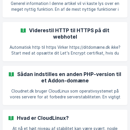
“Filhåndtering”. Herfra kan du trykke på “Overfør” i menuen !
Generel information I denne artikel vil vi kaste lys over en
meget nyttig funktion. En af de mest nyttige funktioner i
cPanel er muligheden for at aktivere fjernadgang til dine
MySQL-databaser. Dette er vigtigt, fordi nogle
tredjepartsapplikationer eller webudviklere f.eks. Muligvis
Viderestil HTTP til HTTPS på dit
har brug for adgang til din database fra deres server eller
webhotel
deres lokale computer. For at de kan gøre dette sikkert,
skal du føje deres IP-adresser til en whitelist. Yderligere
Automatisk http til https Virker https://ditdomæne.dk ikke?
privilegier kan være nødvendige for a
Start med at opsætte dit Let's Encrypt certifkat, hvis du
ikke allerede har https på dit webhotel Når
https://ditdomæne.dk virker, kan du sætte http:// til
automatisk at viderestille til https:// - også kaldet Force
Sådan indstilles en anden PHP-version til
HTTPS Åbn dit cPanel og scroll ned til sektionen: Domæner
et Addon-domæne
![](https://storage.
Cloudnet.dk bruger CloudLinux som operativsystemet på
vores servere for at forbedre serverstabiliteten. En vigtigt
funktion ved CloudLinux er, at hver konto kan vælge den
PHP-version, de vil have til deres websteder. Dette er super
nyttigt, hvis du har et program, der kræver en specifik
Hvad er CloudLinux?
version af PHP. cPanel understøtter endnu ikke at du kan
indstille en anden PHP-version til et Addon-domæne eller
At nå et højt niveau af stabilitet kan være svært, nogle