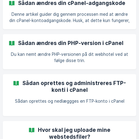
Sådan ændres din cPanel-adgangskode
dette her i denne guide. Hvis du ikke allerede har oprettet
en ekstra FTP-konto, viser jeg dig her hvordan du gør. Hvis
Denne artikel guider dig gennem processen med at ændre
du allerede har oprettet en ekstra FTP-konto, so
din cPanel-kontoadgangskode. Husk, at dette kun fungerer,
hvis du kender din nuværende cPanel-kontoadgangskode.
Hvis du ikke kender denne kode, kan du finde det
oprindelige kodeord vi har lavet da vi lavede løsninger til
Sådan ændres din PHP-version i cPanel
dig, i dit ServicePoint Kundecenter. Hvis du efterfølgende
selv har ændret koden, og koden vi har lavet i sin tid, ikke
Du kan nemt ændre PHP-versionen på dit webhotel ved at
længere passer, kan vi desværre ikke se dit kodeord, men
følge disse trin.
du kan kontakte kundeservice for at få nul
Sådan oprettes og administreres FTP-
konti i cPanel
Sådan oprettes og nedlæggges en FTP-konto i cPanel
Hvor skal jeg uploade mine
webstedsfiler?