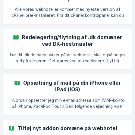
en ny e-mail-konto til Microsoft Outlook 365 på Windows
10. ||
Alle vores webhoteller kommer med nyeste version af
cPanel præ-installeret. Fra dit cPanel kontrolpanel kan du
nemt administerer hele dit webhotel fra web til mail og
databaser. Når du køber et webhotel fra Cloudnet kan du
altid tilgå dit cPanel fra dit Kundecenter. Vi tilbyder både
Redelegering/flytning af .dk domæner
cPanel på Engelsk, Tysk og Dansk. Sådan logger du ind via
ved DK-hostmaster
dit kundecenter Åbn https://servicepoint.dk og log ind i dit
kundecenter Tryk på Webhotel i menuen til venstre, og tryk
Før dit .dk domæne virker på dit webhotel, skal også peges
på cPanel-logoet: ![](ht
ind på serveren. Det gøres ved at redelegere (flytte)
domænet til vores navneservere. Det viser jeg hvordan i
guiden her.
Opsætning af mail på din iPhone eller
iPad (iOS)
Hvordan opsætter jeg min e-mail adresse som IMAP-konto
på iPhone/iPad/iPod Touch Den følgende vejledning viser
dig hvordan du kan opsætte din e-mail adresse som IMAP-
konto på din iOS-enhed som f.eks. din iPhone eller iPad. Vi
har i denne guide taget udgangspunkt i en iPhone, men du
Tilføj nyt addon domæne på webhotel
kan bruge selvsamme guide på iPod Touch og iPad.