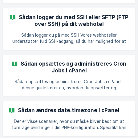
adgangskode som vi har leveret løsningen med ved
oprettelsen, i dit kundecenter. Log ind på dit kundecenter
på servicepoint.dk/webhoteller/ Tryk ind på det domæne du
Sådan logger du med SSH eller SFTP (FTP
ønsker adgang til: Du kan nu se dit kodeord i boksen "FTP-
over SSH) på dit webhotel
server" ![](https:/
Sådan logger du på med SSH Vores webhoteller
understøtter fuld SSH-adgang, så du har mulighed for at
administrere dit webhotel via en krypteret Shell / Terminal.
Det er praktisk, hvis du ønsker at bruge af
udviklingsværktøjer som f.eks. Git, SVN eller populære
Sådan opsættes og administreres Cron
administrationsværktøjer som bl.a. wp-cli til WordPress.
Jobs i cPanel
SSH-adgang Alle webhoteller kommer med fuld support for
SSH og SFTP. For at aktivere dette, bedes du kontakte
Sådan opsættes og administreres Cron Jobs i cPanel I
vores kundeservice, herefter åbner vi op for SSH på din
denne guide lærer du, hvordan du opsætter og
konto.
administrerer Cron Jobs i cPanel. Cron-jobs giver dig
mulighed for at automatisere bestemte kommandoer eller
scripts på dit websted. Du kan indstille en kommando eller
Sådan ændres date.timezone i cPanel
script til at køre på et bestemt tidspunkt hver time, dag,
uge ​​osv. Sådan opsættes og administreres Cron Jobs i
Der er visse scenarier, hvor du måske bliver bedt om at
cPanel Log ind på cPanel, og klik derefter på ikonet Cron
foretage ændringer i din PHP-konfiguration. Specifikt kan
Jobs ![cPanel > Avanceret > Cron Jobs](https://storage
du blive instrueret til at redigere en fil på din server kaldet