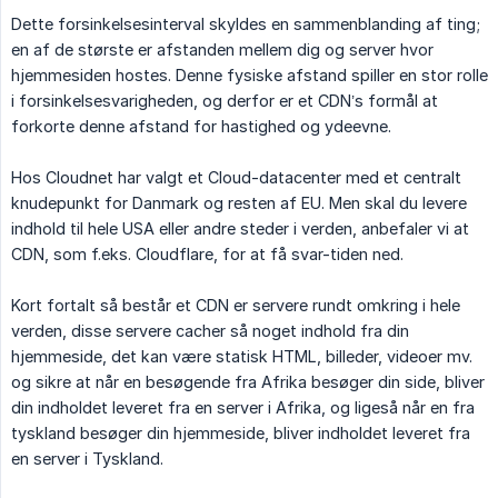
Dette forsinkelsesinterval skyldes en sammenblanding af ting;
en af ​​de største er afstanden mellem dig og server hvor
hjemmesiden hostes. Denne fysiske afstand spiller en stor rolle
i forsinkelsesvarigheden, og derfor er et CDN’s formål at
forkorte denne afstand for hastighed og ydeevne.
Hos Cloudnet har valgt et Cloud-datacenter med et centralt
knudepunkt for Danmark og resten af EU. Men skal du levere
indhold til hele USA eller andre steder i verden, anbefaler vi at
CDN, som f.eks. Cloudflare, for at få svar-tiden ned.
Kort fortalt så består et CDN er servere rundt omkring i hele
verden, disse servere cacher så noget indhold fra din
hjemmeside, det kan være statisk HTML, billeder, videoer mv.
og sikre at når en besøgende fra Afrika besøger din side, bliver
din indholdet leveret fra en server i Afrika, og ligeså når en fra
tyskland besøger din hjemmeside, bliver indholdet leveret fra
en server i Tyskland.