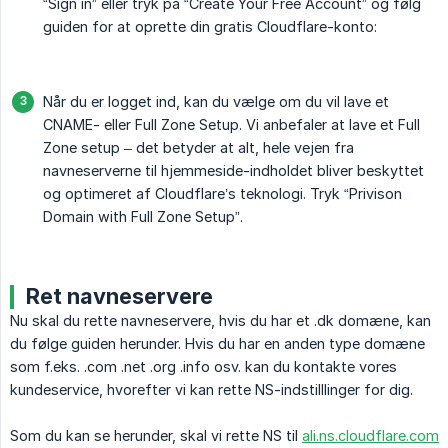
“Sign in” eller tryk på “Create Your Free Account” og følg
guiden for at oprette din gratis Cloudflare-konto:
Når du er logget ind, kan du vælge om du vil lave et
CNAME- eller Full Zone Setup. Vi anbefaler at lave et Full
Zone setup – det betyder at alt, hele vejen fra
navneserverne til hjemmeside-indholdet bliver beskyttet
og optimeret af Cloudflare’s teknologi. Tryk “Privison
Domain with Full Zone Setup”.
Ret navneservere
Nu skal du rette navneservere, hvis du har et .dk domæne, kan
du følge guiden herunder. Hvis du har en anden type domæne
som f.eks. .com .net .org .info osv. kan du kontakte vores
kundeservice, hvorefter vi kan rette NS-indstilllinger for dig.
Som du kan se herunder, skal vi rette NS til
ali.ns.cloudflare.com