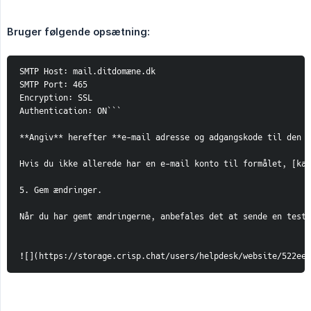
Bruger følgende opsætning:
SMTP Host: mail.ditdomæne.dk

SMTP Port: 465

Encryption: SSL

Authentication: ON```

**Angiv** herefter **e-mail adresse og adgangskode til den e
Hvis du ikke allerede har en e-mail konto til formålet, [kan
5. Gem ændringer.

Når du har gemt ændringerne, anbefales det at sende en test-e
![](https://storage.crisp.chat/users/helpdesk/website/522ee2