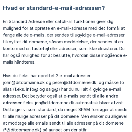
Hvad er standard-e-mail-adressen?
En Standard Adresse eller catch-all funktionen giver dig
mulighed for at oprette en e-mail-adresse med det formål at
fange alle de e-mails, der sendes til ugyldige e-mail-adresser
tilknyttet dit domæne, såsom meddelelser, der sendes til en
konto med en tastefejl eller adresser, som ikke eksisterer. Du
har også mulighed for at beslutte, hvordan disse indgående e-
mails håndteres.
Hvis du f.eks. har oprettet 2 e-mail adresser
john@ditdomæne.dk og peter@ditdomæne.dk, og måske to
alias (f.eks. info@ og salg@) har du nu i alt 4 gyldige e-mail
adresser. Det betyder også at e-mails sendt til
alle andre 
adresser
f.eks. jon@ditdomæne.dk automatisk bliver afvist.
Dette gør vi som standard, da meget SPAM forsøger at sende
til alle mulige adresser på dit domæne. Men ønsker du alligevel
at modtage alle emails sendt til alle adresser på dit domæne
(*@ditdomæne.dk) så aunset om der står