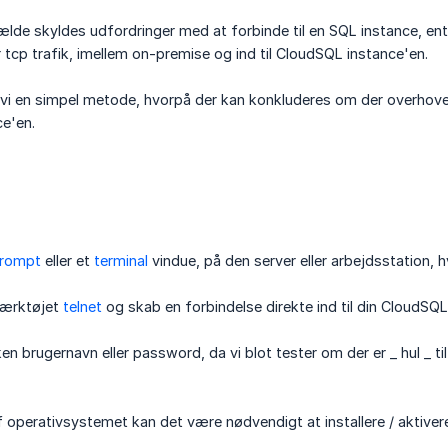
lfælde skyldes udfordringer med at forbinde til en SQL instance, en
r tcp trafik, imellem on-premise og ind til CloudSQL instance'en.
er vi en simpel metode, hvorpå der kan konkluderes om der overhov
ce'en.
rompt
eller et
terminal
vindue, på den server eller arbejdsstation, 
ærktøjet
telnet
og skab en forbindelse direkte ind til din CloudSQL
en brugernavn eller password, da vi blot tester om der er _ hul _
operativsystemet kan det være nødvendigt at installere / aktive