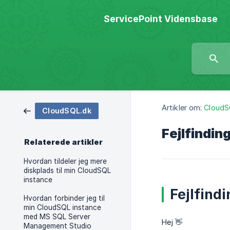
ServicePoint Vidensbase
Artikler om:
CloudS
CloudSQL.dk
Fejlfindin
Relaterede artikler
Hvordan tildeler jeg mere
diskplads til min CloudSQL
instance
Fejlfind
Hvordan forbinder jeg til
min CloudSQL instance
med MS SQL Server
Hej 👋
Management Studio