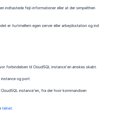
ten indtastede fejl-informationer eller at der simpelthen
edet er
hul
imellem egen server eller arbejdsstation og ind
hvor forbindelsen til CloudSQL instance'en ønskes skabt.
 instance og port.
 til CloudSQL instance'en, fra der hvor kommandoen
re
telnet
.