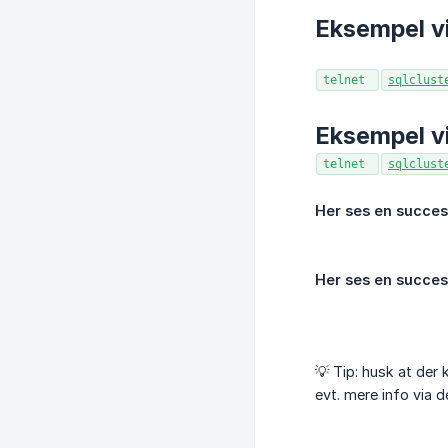
Eksempel v
telnet
sqlclust
Eksempel 
telnet
sqlclust
Her ses en succes
Her ses en succes
💡️ Tip: husk at der
evt. mere info via 