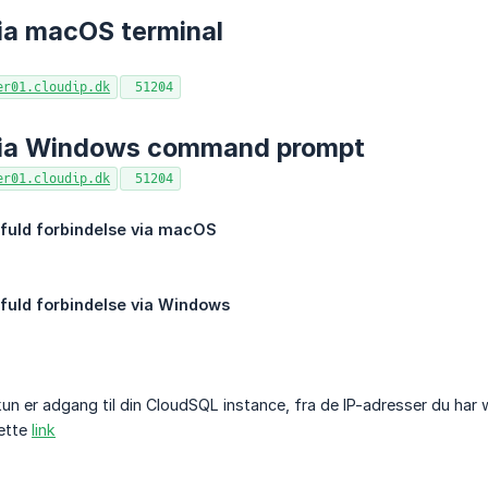
ia macOS terminal
er01.cloudip.dk
51204
via Windows command prompt
er01.cloudip.dk
51204
fuld forbindelse via macOS
fuld forbindelse via Windows
 kun er adgang til din CloudSQL instance, fra de IP-adresser du har w
dette
link