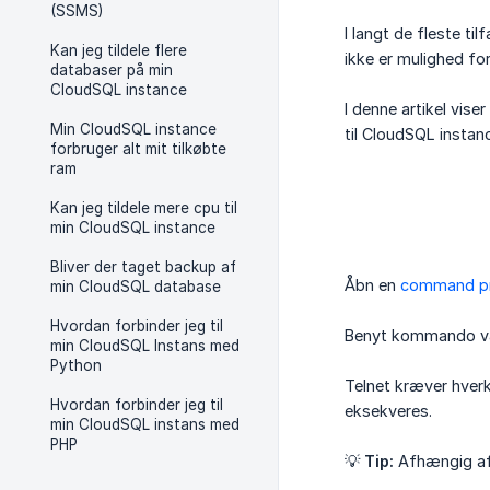
(SSMS)
I langt de fleste ti
Kan jeg tildele flere
ikke er mulighed fo
databaser på min
CloudSQL instance
I denne artikel vis
Min CloudSQL instance
til CloudSQL instan
forbruger alt mit tilkøbte
ram
Kan jeg tildele mere cpu til
min CloudSQL instance
Bliver der taget backup af
Åbn en
command p
min CloudSQL database
Hvordan forbinder jeg til
Benyt kommando v
min CloudSQL Instans med
Python
Telnet kræver hverk
Hvordan forbinder jeg til
eksekveres.
min CloudSQL instans med
PHP
💡️
Tip:
Afhængig af 