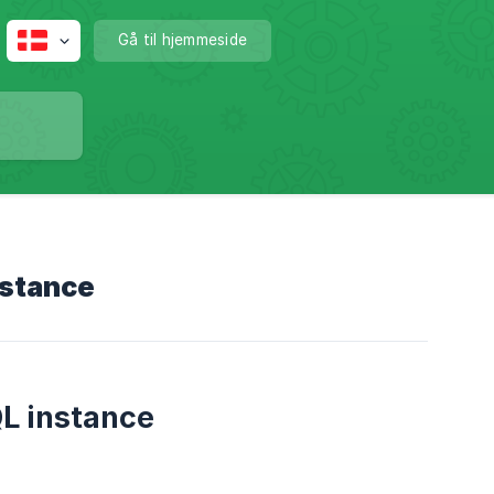
Gå til hjemmeside
nstance
QL instance